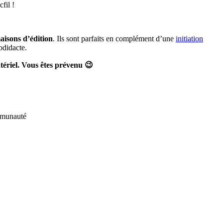
fil !
maisons d’édition
. Ils sont parfaits en complément d’une
initiation
odidacte.
atériel. Vous êtes prévenu 😉
ommunauté