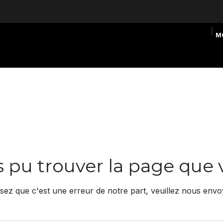
M
iers à Bruxelles
Cours en ligne
Coaching
Ressources
 pu trouver la page que 
sez que c'est une erreur de notre part, veuillez nous en